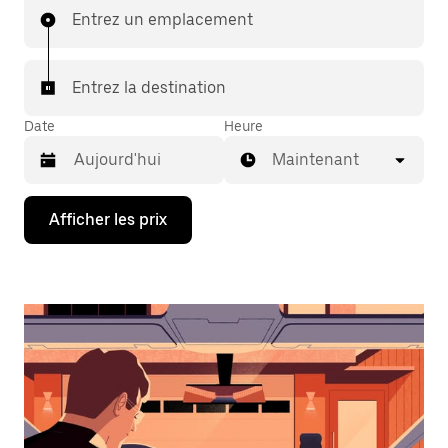
Entrez un emplacement
Entrez la destination
Date
Heure
Maintenant
Appuyez
Afficher les prix
sur
la
flèche
vers
le
bas
pour
interagir
avec
le
calendrier
et
sélectionner