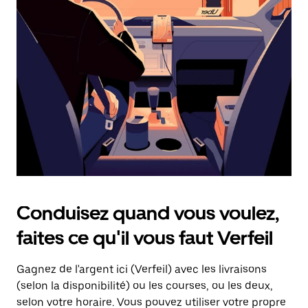
une
date.
Appuyez
sur
la
touche
d'échappement
pour
fermer
le
calendrier.
Conduisez quand vous voulez,
faites ce qu'il vous faut Verfeil
Gagnez de l'argent ici (Verfeil) avec les livraisons
(selon la disponibilité) ou les courses, ou les deux,
selon votre horaire. Vous pouvez utiliser votre propre