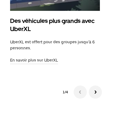
Des véhicules plus grands avec
Co
UberXL
Lors
votr
UberXL est offert pour des groupes jusqu’à 6
ajou
personnes.
de d
En savoir plus sur UberXL
En s
1/4