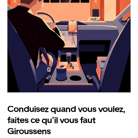
calendrier
et
sélectionner
une
date.
Appuyez
sur
la
touche
d'échappement
pour
fermer
le
calendrier.
Conduisez quand vous voulez,
faites ce qu'il vous faut
Giroussens