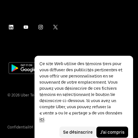
Ce site Web utilise des témoins tiers pour
vous diffuser des publicités pertinentes et
vous offrir une personnalisation en se
souvenant de votre emplacement. Vous
pouvez vous désinscrire de ces fichiers
témoins en sélectionnant le bouton Se
©
2026
Uber Technologies inc.
désinscrire ci-dessous. Si vous avez un
compte Uber, vous pouvez refuser la
« vente » ou le « partage » de vos données
ici
.
Confidentialité
Accessibilité
Conditions
Se désinscrire
J'ai compris