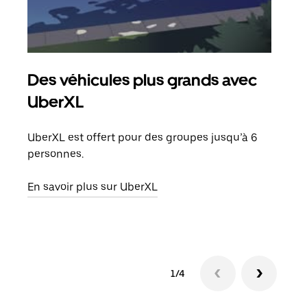
Des véhicules plus grands avec
Co
UberXL
Lors
votr
UberXL est offert pour des groupes jusqu’à 6
ajou
personnes.
de d
En savoir plus sur UberXL
En s
1/4