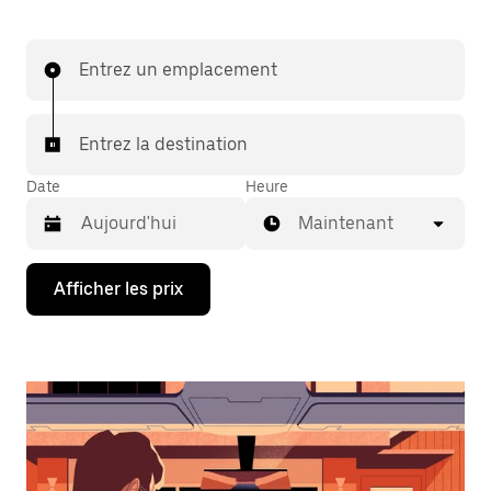
Entrez un emplacement
Entrez la destination
Date
Heure
Maintenant
Appuyez
Afficher les prix
sur
la
flèche
vers
le
bas
pour
interagir
avec
le