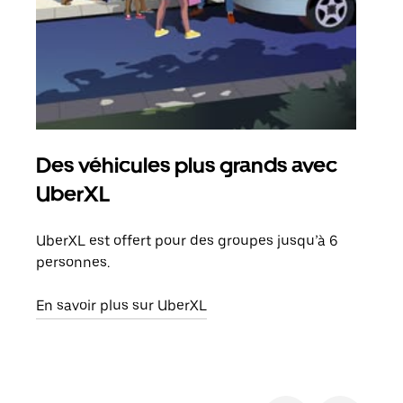
Des véhicules plus grands avec
Co
UberXL
Lors
votr
UberXL est offert pour des groupes jusqu’à 6
ajou
personnes.
de d
En savoir plus sur UberXL
En s