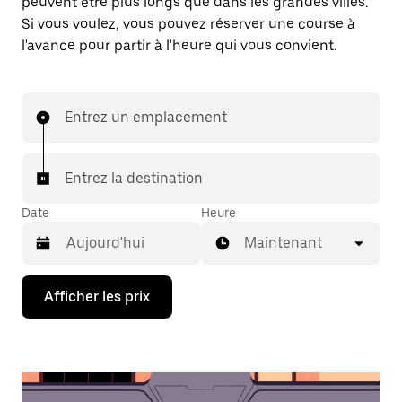
peuvent être plus longs que dans les grandes villes.
Si vous voulez, vous pouvez réserver une course à
l'avance pour partir à l'heure qui vous convient.
Entrez un emplacement
Entrez la destination
Date
Heure
Maintenant
Appuyez
Afficher les prix
sur
la
flèche
vers
le
bas
pour