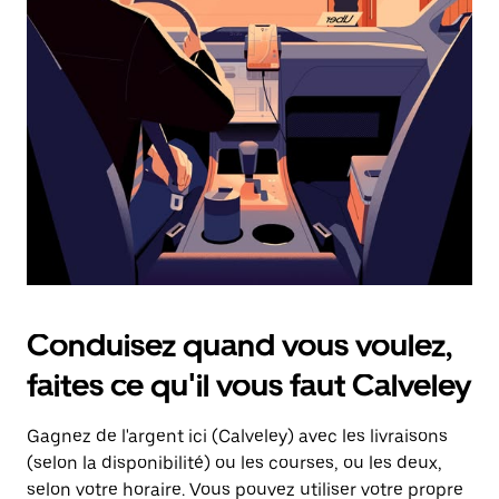
une
date.
Appuyez
sur
la
touche
d'échappement
pour
fermer
le
calendrier.
Conduisez quand vous voulez,
faites ce qu'il vous faut Calveley
Gagnez de l'argent ici (Calveley) avec les livraisons
(selon la disponibilité) ou les courses, ou les deux,
selon votre horaire. Vous pouvez utiliser votre propre