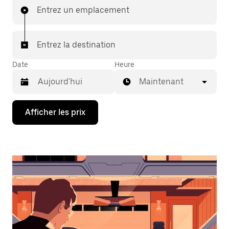
Entrez un emplacement
Entrez la destination
Date
Heure
Maintenant
Appuyez
Afficher les prix
sur
la
flèche
vers
le
bas
pour
interagir
avec
le
calendrier
et
sélectionner