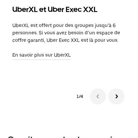
UberXL et Uber Exec XXL
Co
UberXL est offert pour des groupes jusqu’à 6
Lors
personnes. Si vous avez besoin d’un espace de
votr
coffre garanti, Uber Exec XXL est là pour vous.
ajou
de d
En savoir plus sur UberXL
En s
1/4