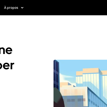
À propos
ne
ber