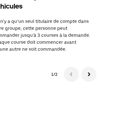
hicules
Notre option
des itinérai
l n’y a qu’un seul titulaire de compte dans
lieux d’évé
re groupe, cette personne peut
mander jusqu’à 3 courses à la demande.
Voir la dispo
aque course doit commencer avant
une autre ne soit commandée.
1/2