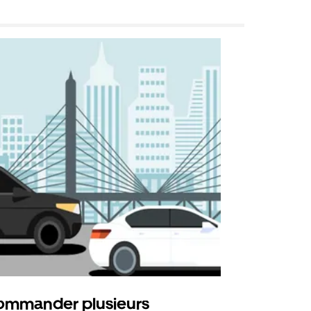
mmander plusieurs
Uber Shu