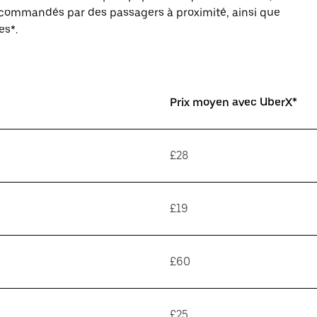
s commandés par des passagers à proximité, ainsi que
es*.
Prix moyen avec UberX*
£28
£19
£60
£25