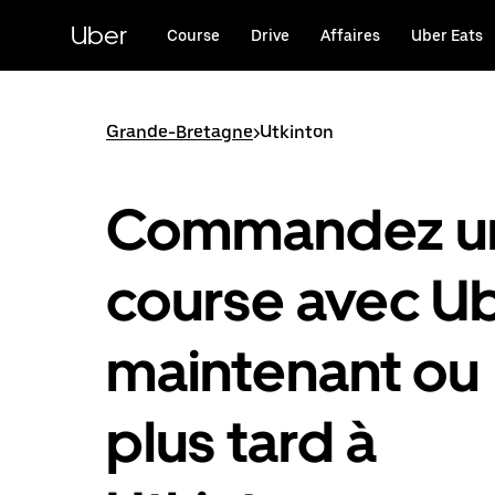
Passer
au
Uber
Course
Drive
Affaires
Uber Eats
contenu
principal
Grande-Bretagne
>
Utkinton
Commandez u
course avec U
maintenant ou
plus tard à