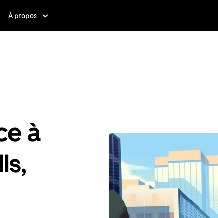
À propos
ce à
ls,