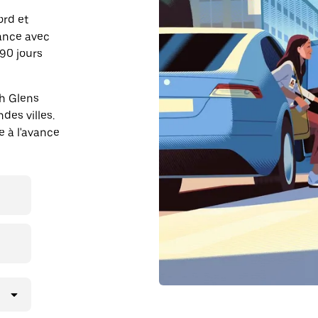
ord et
vance avec
90 jours
th Glens
des villes.
e à l'avance