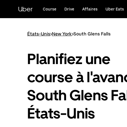
Passer
au
Uber
Course
Drive
Affaires
Uber Eats
contenu
principal
États-Unis
>
New York
>
South Glens Falls
Planifiez une
course à l'avan
South Glens Fal
États-Unis