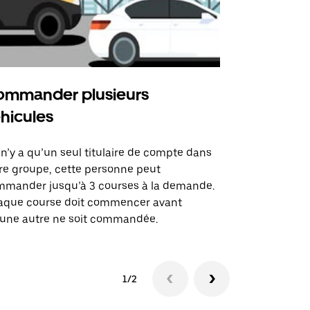
mmander plusieurs
Uber Shu
hicules
Notre option
des itinérai
l n’y a qu’un seul titulaire de compte dans
lieux d’évé
re groupe, cette personne peut
mander jusqu’à 3 courses à la demande.
Voir la dispo
aque course doit commencer avant
une autre ne soit commandée.
1/2