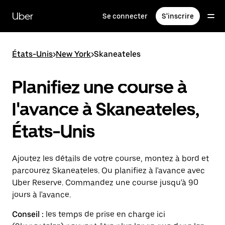
Passer
au
Uber
Se connecter
S'inscrire
contenu
principal
États-Unis
>
New York
>
Skaneateles
Planifiez une course à
l'avance à Skaneateles,
États-Unis
Ajoutez les détails de votre course, montez à bord et
parcourez Skaneateles. Ou planifiez à l'avance avec
Uber Reserve. Commandez une course jusqu'à 90
jours à l'avance.
Conseil :
les temps de prise en charge ici