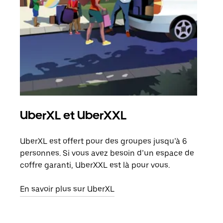
UberXL et UberXXL
Co
UberXL est offert pour des groupes jusqu’à 6
Lors
personnes. Si vous avez besoin d’un espace de
votr
coffre garanti, UberXXL est là pour vous.
ajou
de d
En savoir plus sur UberXL
En s