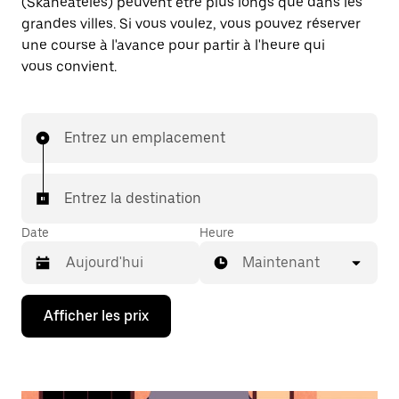
(Skaneateles) peuvent être plus longs que dans les
grandes villes. Si vous voulez, vous pouvez réserver
une course à l'avance pour partir à l'heure qui
vous convient.
Entrez un emplacement
Entrez la destination
Date
Heure
Maintenant
Appuyez
Afficher les prix
sur
la
flèche
vers
le