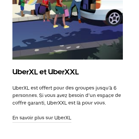
UberXL et UberXXL
Co
UberXL est offert pour des groupes jusqu’à 6
Lors
personnes. Si vous avez besoin d’un espace de
votr
coffre garanti, UberXXL est là pour vous.
ajou
de d
En savoir plus sur UberXL
En s