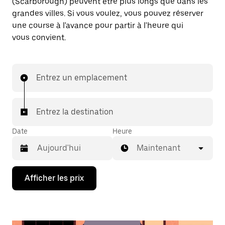
(Scarborough) peuvent être plus longs que dans les
grandes villes. Si vous voulez, vous pouvez réserver
une course à l'avance pour partir à l'heure qui
vous convient.
Entrez un emplacement
Entrez la destination
Date
Heure
Maintenant
Appuyez
Afficher les prix
sur
la
flèche
vers
le