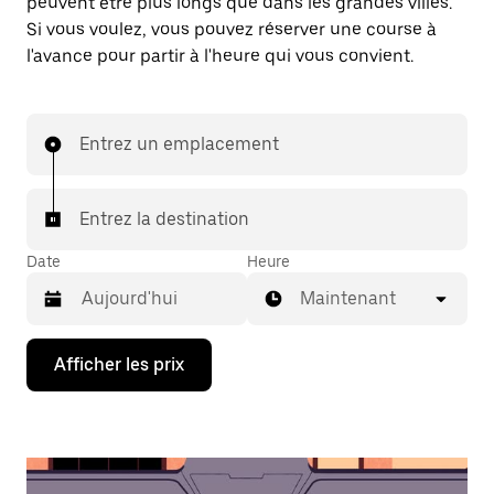
peuvent être plus longs que dans les grandes villes.
Si vous voulez, vous pouvez réserver une course à
l'avance pour partir à l'heure qui vous convient.
Entrez un emplacement
Entrez la destination
Date
Heure
Maintenant
Appuyez
Afficher les prix
sur
la
flèche
vers
le
bas
pour