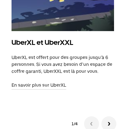
UberXL et UberXXL
Co
UberXL est offert pour des groupes jusqu’à 6
Lors
personnes. Si vous avez besoin d’un espace de
votr
coffre garanti, UberXXL est là pour vous.
ajou
de d
En savoir plus sur UberXL
En s
1/4