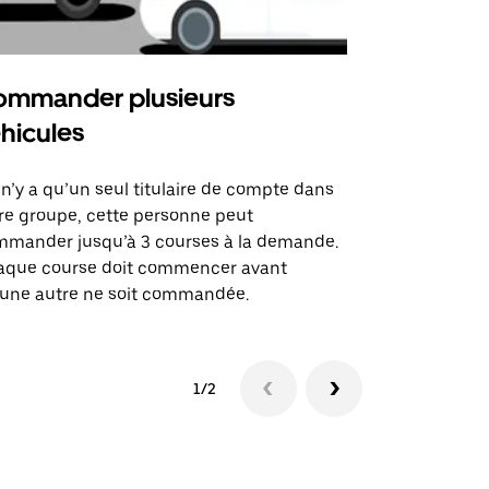
mmander plusieurs
Uber Shu
hicules
Notre option
des itinérai
l n’y a qu’un seul titulaire de compte dans
lieux d’évé
re groupe, cette personne peut
mander jusqu’à 3 courses à la demande.
Voir la dispo
aque course doit commencer avant
une autre ne soit commandée.
1/2