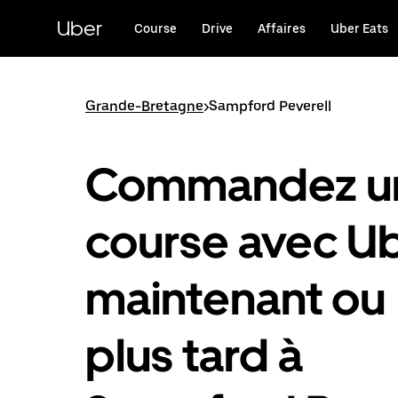
Passer
au
Uber
Course
Drive
Affaires
Uber Eats
contenu
principal
Grande-Bretagne
>
Sampford Peverell
Commandez u
course avec U
maintenant ou
plus tard à