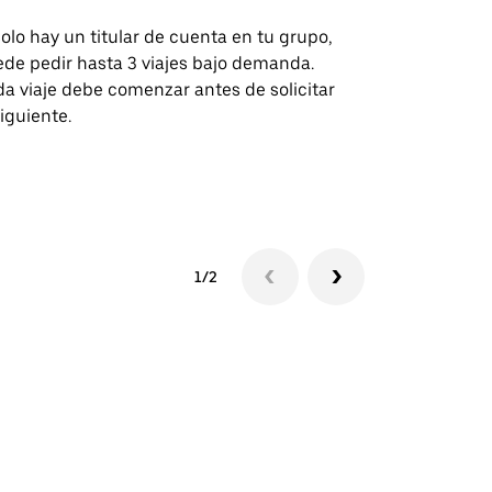
solo hay un titular de cuenta en tu grupo,
Nuestra opci
de pedir hasta 3 viajes bajo demanda.
para rutas s
a viaje debe comenzar antes de solicitar
recintos de 
siguiente.
Consulta la d
lanzadera
1/2