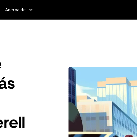
Acerca de
e
ás
rell