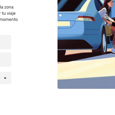
 la zona
tu viaje
r momento