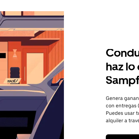
Condu
haz lo
Sampfo
Genera gananc
con entregas 
Puedes usar tu
alquiler a trav