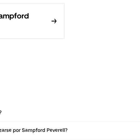
 Sampford
?
zarse por Sampford Peverell?