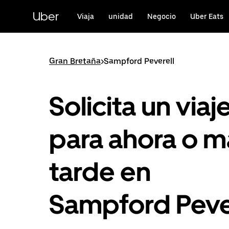
Ir
al
Uber
Viaja
unidad
Negocio
Uber Eats
contenido
principal
Gran Bretaña
>
Sampford Peverell
Solicita un viaj
para ahora o m
tarde en
Sampford Peve