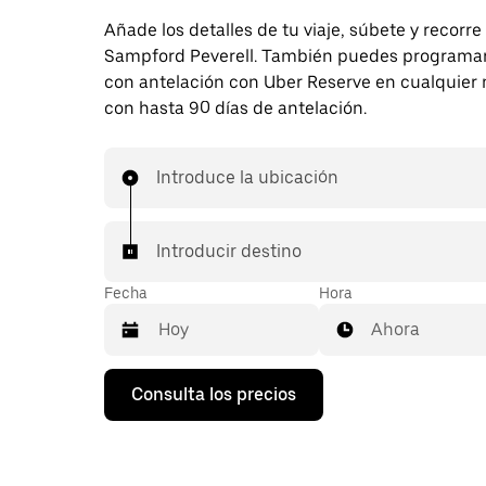
Añade los detalles de tu viaje, súbete y recorre
Sampford Peverell. También puedes programar 
con antelación con Uber Reserve en cualquie
con hasta 90 días de antelación.
Introduce la ubicación
Introducir destino
Fecha
Hora
Ahora
Pulsa
Consulta los precios
la
flecha
hacia
abajo
para