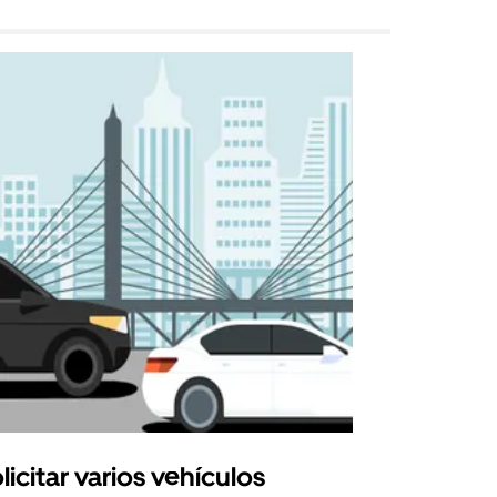
licitar varios vehículos
Uber Shu