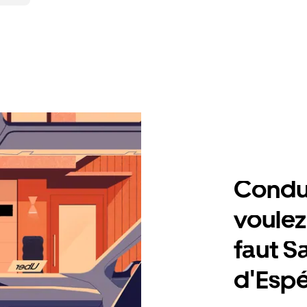
Condu
voulez,
faut S
d'Esp