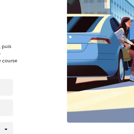
, puis
-
e course