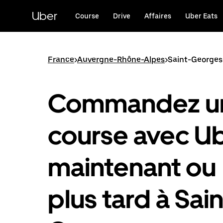
Passer
au
Uber
Course
Drive
Affaires
Uber Eats
contenu
principal
France
>
Auvergne-Rhône-Alpes
>
Saint-Georges
Commandez u
course avec U
maintenant ou
plus tard à Sain