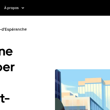
À propos
-d'Espéranche
ne
ber
t-