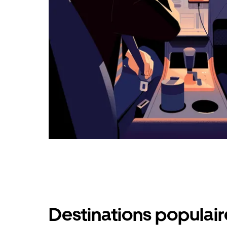
calendrier.
Destinations populai