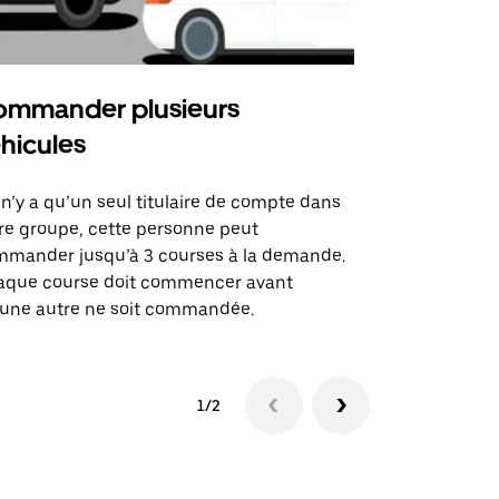
mmander plusieurs
Uber Shu
hicules
Notre option
des itinérai
l n’y a qu’un seul titulaire de compte dans
lieux d’évé
re groupe, cette personne peut
mander jusqu’à 3 courses à la demande.
Voir la dispo
aque course doit commencer avant
une autre ne soit commandée.
1/2