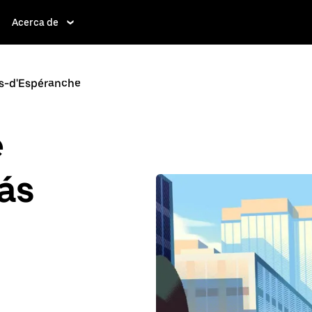
Acerca de
s-d'Espéranche
e
ás