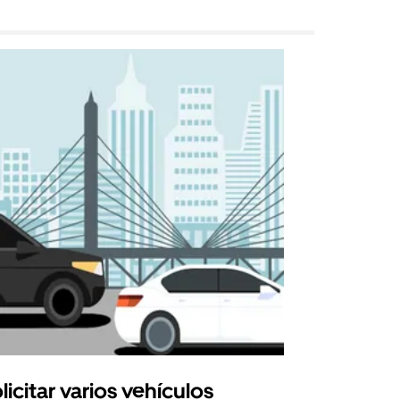
licitar varios vehículos
Uber Shu