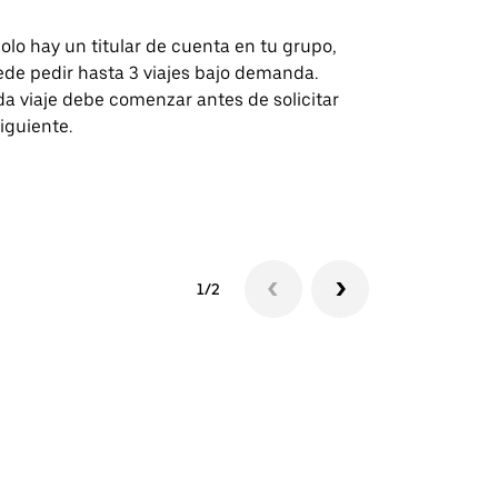
solo hay un titular de cuenta en tu grupo,
Nuestra opci
de pedir hasta 3 viajes bajo demanda.
para rutas s
a viaje debe comenzar antes de solicitar
recintos de 
siguiente.
Consulta la d
lanzadera
1/2