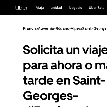
Ir
al
Uber
Viaja
unidad
Negocio
Uber Eats
contenido
principal
Francia
>
Auvernia-Ródano-Alpes
>
Saint-George
Solicita un viaj
para ahora o m
tarde en Saint-
Georges-