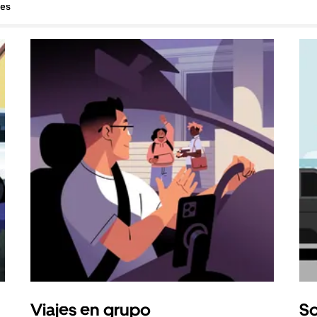
hes
Viajes en grupo
So