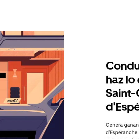
Condu
haz lo
Saint
d'Esp
Genera gananc
d'Espéranche 