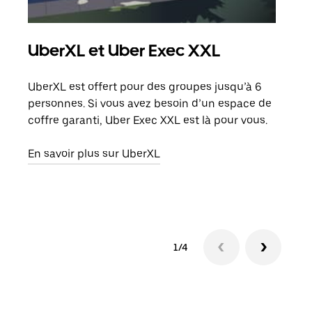
UberXL et Uber Exec XXL
Co
UberXL est offert pour des groupes jusqu’à 6
Lors
personnes. Si vous avez besoin d’un espace de
votr
coffre garanti, Uber Exec XXL est là pour vous.
ajou
de d
En savoir plus sur UberXL
En s
1/4