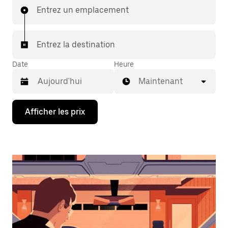
Entrez un emplacement
Entrez la destination
Date
Heure
Maintenant
Appuyez
Afficher les prix
sur
la
flèche
vers
le
bas
pour
interagir
avec
le
calendrier
et
sélectionner