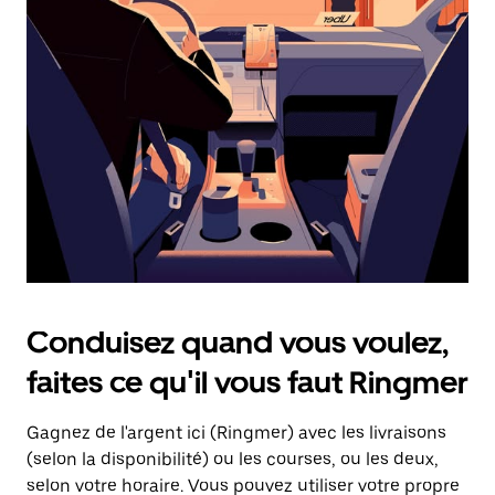
une
date.
Appuyez
sur
la
touche
d'échappement
pour
fermer
le
calendrier.
Conduisez quand vous voulez,
faites ce qu'il vous faut Ringmer
Gagnez de l'argent ici (Ringmer) avec les livraisons
(selon la disponibilité) ou les courses, ou les deux,
selon votre horaire. Vous pouvez utiliser votre propre