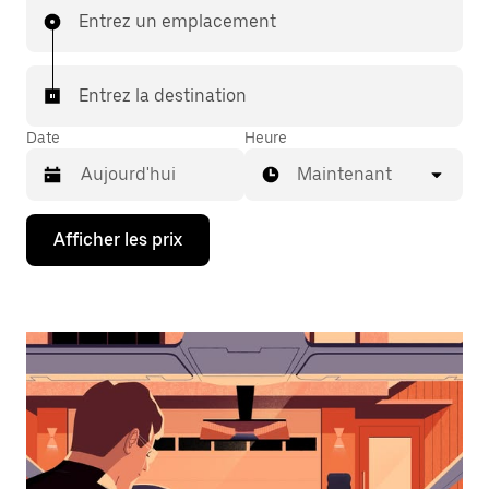
Entrez un emplacement
Entrez la destination
Date
Heure
Maintenant
Appuyez
Afficher les prix
sur
la
flèche
vers
le
bas
pour
interagir
avec
le
calendrier
et
sélectionner