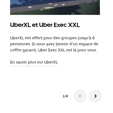
UberXL et Uber Exec XXL
Co
UberXL est offert pour des groupes jusqu’à 6
Lors
personnes. Si vous avez besoin d’un espace de
votr
coffre garanti, Uber Exec XXL est là pour vous.
ajou
de d
En savoir plus sur UberXL
En s
1/4