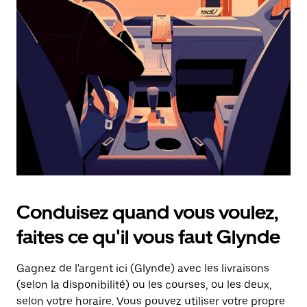
une
date.
Appuyez
sur
la
touche
d'échappement
pour
fermer
le
calendrier.
Conduisez quand vous voulez,
faites ce qu'il vous faut Glynde
Gagnez de l'argent ici (Glynde) avec les livraisons
(selon la disponibilité) ou les courses, ou les deux,
selon votre horaire. Vous pouvez utiliser votre propre