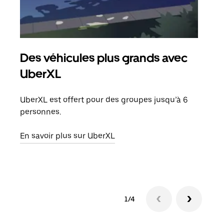
Des véhicules plus grands avec
Co
UberXL
Lors
votr
UberXL est offert pour des groupes jusqu’à 6
ajou
personnes.
de d
En savoir plus sur UberXL
En s
1/4