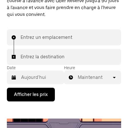
course à l'avance avec Uber Reserve jusqu'à 90 jours
à l'avance et vous faire prendre en charge à l'heure
qui vous convient.
Entrez un emplacement
Entrez la destination
Date
Heure
Maintenant
Appuyez
Afficher les prix
sur
la
flèche
vers
le
bas
pour