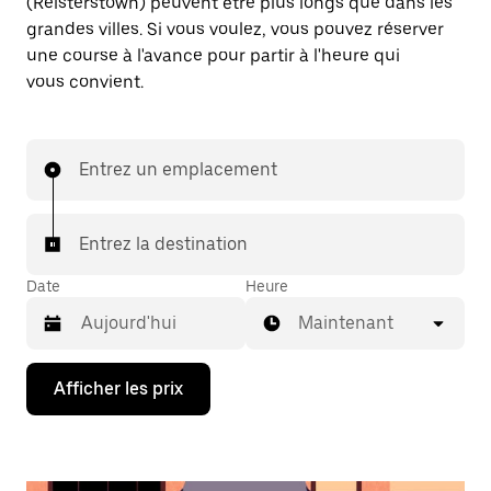
(Reisterstown) peuvent être plus longs que dans les
grandes villes. Si vous voulez, vous pouvez réserver
une course à l'avance pour partir à l'heure qui
vous convient.
Entrez un emplacement
Entrez la destination
Date
Heure
Maintenant
Appuyez
Afficher les prix
sur
la
flèche
vers
le