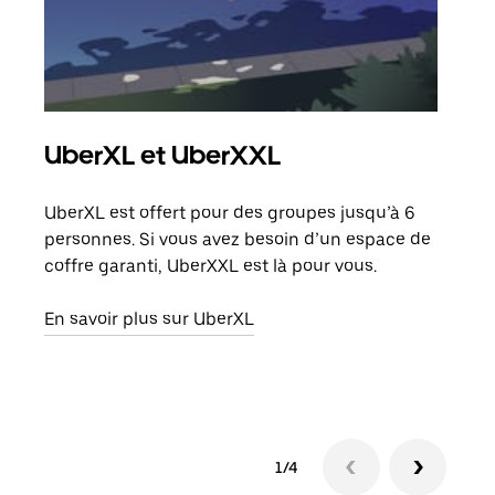
UberXL et UberXXL
Co
UberXL est offert pour des groupes jusqu’à 6
Lors
personnes. Si vous avez besoin d’un espace de
votr
coffre garanti, UberXXL est là pour vous.
ajou
de d
En savoir plus sur UberXL
En s
1/4