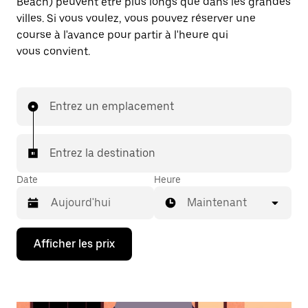
Beach) peuvent être plus longs que dans les grandes
villes. Si vous voulez, vous pouvez réserver une
course à l'avance pour partir à l'heure qui
vous convient.
Entrez un emplacement
Entrez la destination
Date
Heure
Maintenant
Appuyez
Afficher les prix
sur
la
flèche
vers
le