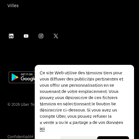
Villes
Ce site Web utilise des témoins tiers pour
vous diffuser des publicités pertinentes et
vous offrir une personnalisation en se
souvenant de votre emplacement. Vous
pouvez vous désinscrire de ces fichiers
témoins en sélectionnant le bouton Se
©
2026
Uber Technologies inc.
désinscrire ci-dessous. Si vous avez un
compte Uber, vous pouvez refuser la
« vente » ou le « partage » de vos données
ici
.
Confidentialité
Accessibilité
Conditions