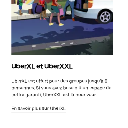
UberXL et UberXXL
Co
UberXL est offert pour des groupes jusqu’à 6
Lors
personnes. Si vous avez besoin d’un espace de
votr
coffre garanti, UberXXL est là pour vous.
ajou
de d
En savoir plus sur UberXL
En s