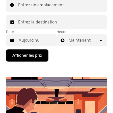
Entrez un emplacement
Entrez la destination
Date
Heure
Maintenant
Appuyez
Afficher les prix
sur
la
flèche
vers
le
bas
pour
interagir
avec
le
calendrier
et
sélectionner