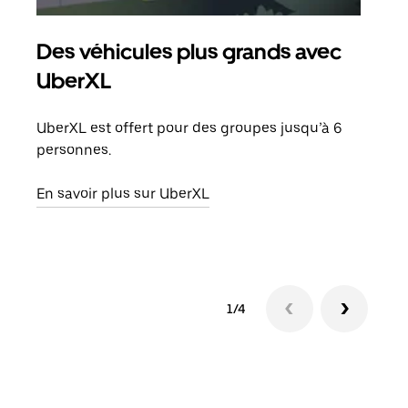
Des véhicules plus grands avec
Co
UberXL
Lors
votr
UberXL est offert pour des groupes jusqu’à 6
ajou
personnes.
de d
En savoir plus sur UberXL
En s
1/4