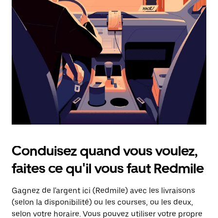
une
date.
Appuyez
sur
la
touche
d'échappement
pour
fermer
le
calendrier.
Conduisez quand vous voulez,
faites ce qu'il vous faut Redmile
Gagnez de l'argent ici (Redmile) avec les livraisons
(selon la disponibilité) ou les courses, ou les deux,
selon votre horaire. Vous pouvez utiliser votre propre