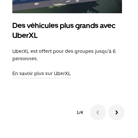
Des véhicules plus grands avec
Co
UberXL
Lors
votr
UberXL est offert pour des groupes jusqu’à 6
ajou
personnes.
de d
En savoir plus sur UberXL
En s
1/4