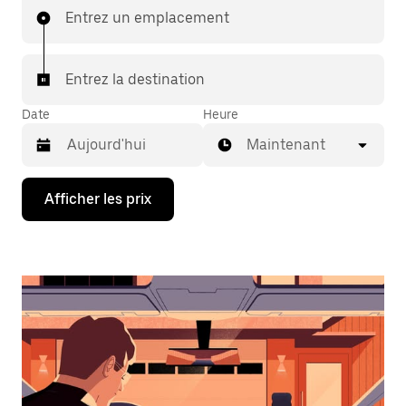
Entrez un emplacement
Entrez la destination
Date
Heure
Maintenant
Appuyez
Afficher les prix
sur
la
flèche
vers
le
bas
pour
interagir
avec
le
calendrier
et
sélectionner