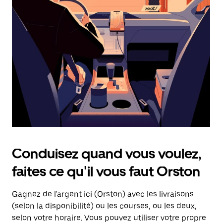
une
date.
Appuyez
sur
la
touche
d'échappement
pour
fermer
le
calendrier.
Conduisez quand vous voulez,
faites ce qu'il vous faut Orston
Gagnez de l'argent ici (Orston) avec les livraisons
(selon la disponibilité) ou les courses, ou les deux,
selon votre horaire. Vous pouvez utiliser votre propre