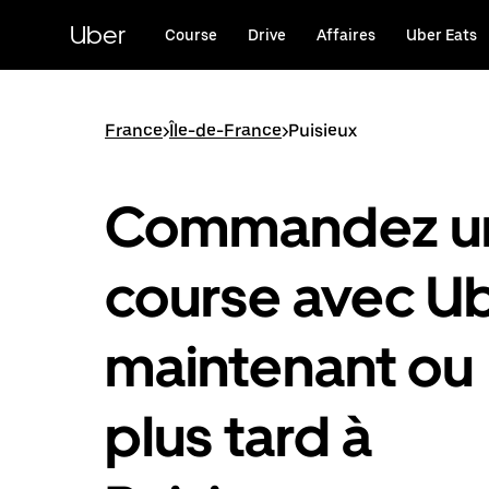
Passer
au
Uber
Course
Drive
Affaires
Uber Eats
contenu
principal
France
>
Île-de-France
>
Puisieux
Commandez u
course avec U
maintenant ou
plus tard à