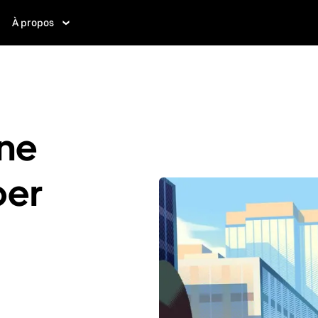
À propos
ne
ber