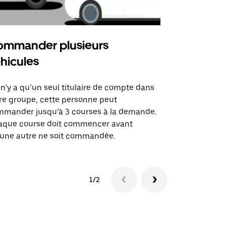
mmander plusieurs
Uber Shu
hicules
Notre option
des itinérai
l n’y a qu’un seul titulaire de compte dans
lieux d’évé
re groupe, cette personne peut
mander jusqu’à 3 courses à la demande.
Voir la dispo
aque course doit commencer avant
une autre ne soit commandée.
1/2