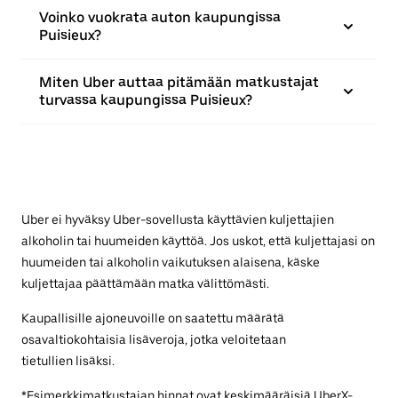
Voinko vuokrata auton kaupungissa
Puisieux?
Miten Uber auttaa pitämään matkustajat
turvassa kaupungissa Puisieux?
Uber ei hyväksy Uber-sovellusta käyttävien kuljettajien
alkoholin tai huumeiden käyttöä. Jos uskot, että kuljettajasi on
huumeiden tai alkoholin vaikutuksen alaisena, käske
kuljettajaa päättämään matka välittömästi.
Kaupallisille ajoneuvoille on saatettu määrätä
osavaltiokohtaisia lisäveroja, jotka veloitetaan
tietullien lisäksi.
*Esimerkkimatkustajan hinnat ovat keskimääräisiä UberX-