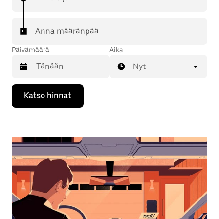
Anna määränpää
Päivämäärä
Aika
Nyt
Valitse
Katso hinnat
päivämäärä
kalenterissa
alaspäin
osoittavalla
nuolinäppäimellä.
Sulje
kalenteri
Esc-
painikkeella.