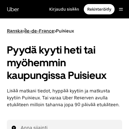
Ohita
ja
Uber
Kirjaudu sisään
Rekisteröidy
siirry
pääsisältöön
Ranska
>
Île-de-France
>
Puisieux
Pyydä kyyti heti tai
myöhemmin
kaupungissa Puisieux
Lisää matkasi tiedot, hyppää kyytiin ja matkusta
kyytiin Puisieux. Tai varaa Uber Reserven avulla
etukäteen milloin tahansa jopa 90 päivää etukäteen.
Anna sijainti