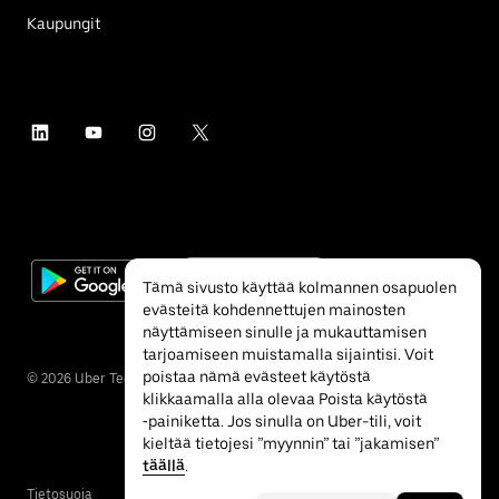
Kaupungit
Tämä sivusto käyttää kolmannen osapuolen
evästeitä kohdennettujen mainosten
näyttämiseen sinulle ja mukauttamisen
tarjoamiseen muistamalla sijaintisi. Voit
poistaa nämä evästeet käytöstä
©
2026
Uber Technologies Inc.
klikkaamalla alla olevaa Poista käytöstä
‐painiketta. Jos sinulla on Uber-tili, voit
kieltää tietojesi ”myynnin” tai ”jakamisen”
täällä
.
Tietosuoja
Esteettömyys
Ehdot