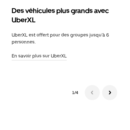
Des véhicules plus grands avec
Co
UberXL
Lors
votr
UberXL est offert pour des groupes jusqu’à 6
ajou
personnes.
de d
En savoir plus sur UberXL
En s
1/4