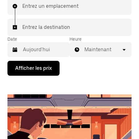
Entrez un emplacement
Entrez la destination
Date
Heure
Maintenant
Appuyez
Afficher les prix
sur
la
flèche
vers
le
bas
pour
interagir
avec
le
calendrier
et
sélectionner