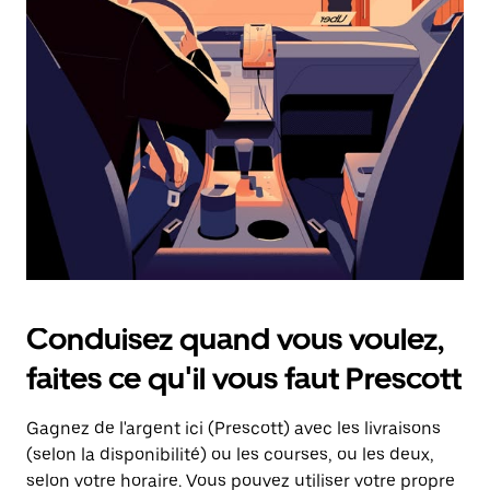
une
date.
Appuyez
sur
la
touche
d'échappement
pour
fermer
le
calendrier.
Conduisez quand vous voulez,
faites ce qu'il vous faut Prescott
Gagnez de l'argent ici (Prescott) avec les livraisons
(selon la disponibilité) ou les courses, ou les deux,
selon votre horaire. Vous pouvez utiliser votre propre