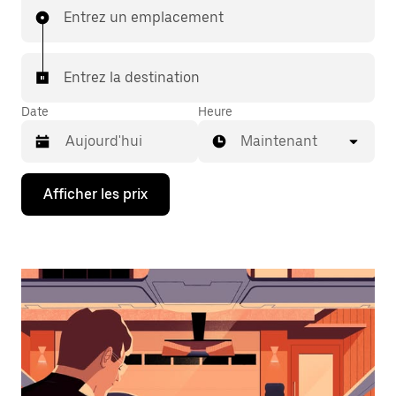
Entrez un emplacement
Entrez la destination
Date
Heure
Maintenant
Appuyez
Afficher les prix
sur
la
flèche
vers
le
bas
pour
interagir
avec
le
calendrier
et
sélectionner