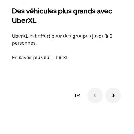
Des véhicules plus grands avec
Co
UberXL
Lors
votr
UberXL est offert pour des groupes jusqu’à 6
ajou
personnes.
de d
En savoir plus sur UberXL
En s
1/4