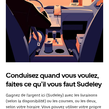
une
date.
Appuyez
sur
la
touche
d'échappement
pour
fermer
le
calendrier.
Conduisez quand vous voulez,
faites ce qu'il vous faut Sudeley
Gagnez de l'argent ici (Sudeley) avec les livraisons
(selon la disponibilité) ou les courses, ou les deux,
selon votre horaire. Vous pouvez utiliser votre propre