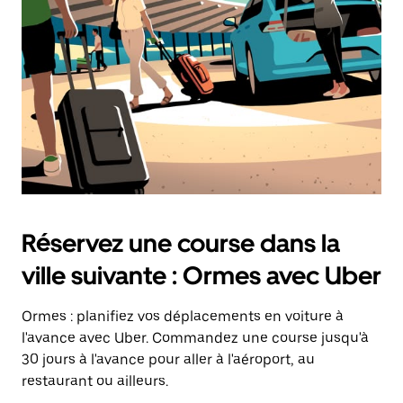
Appuyez
sur
la
touche
d'échappement
pour
fermer
le
calendrier.
Réservez une course dans la
ville suivante : Ormes avec Uber
Ormes : planifiez vos déplacements en voiture à
l'avance avec Uber. Commandez une course jusqu'à
30 jours à l'avance pour aller à l'aéroport, au
restaurant ou ailleurs.