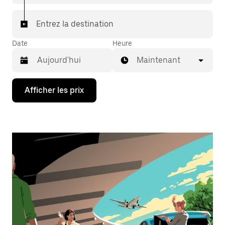
Entrez la destination
Date
Heure
Maintenant
Appuyez
Afficher les prix
sur
la
flèche
vers
le
bas
pour
interagir
avec
le
calendrier
et
sélectionner
une
date.