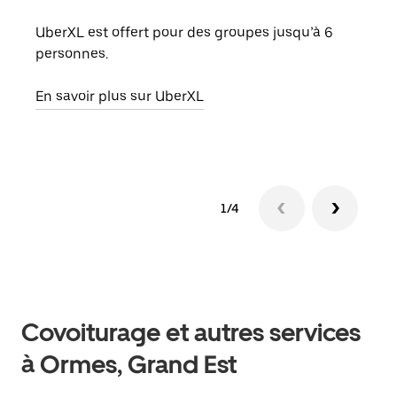
Lors
votr
UberXL est offert pour des groupes jusqu’à 6
ajou
personnes.
de d
En savoir plus sur UberXL
En s
1/4
Covoiturage et autres services
à Ormes, Grand Est