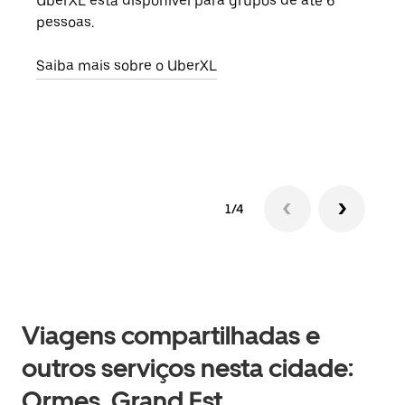
UberXL está disponível para grupos de até 6
Ao c
pessoas.
sua 
adic
Saiba mais sobre o UberXL
dese
Saib
1/4
Viagens compartilhadas e
outros serviços nesta cidade:
Ormes, Grand Est