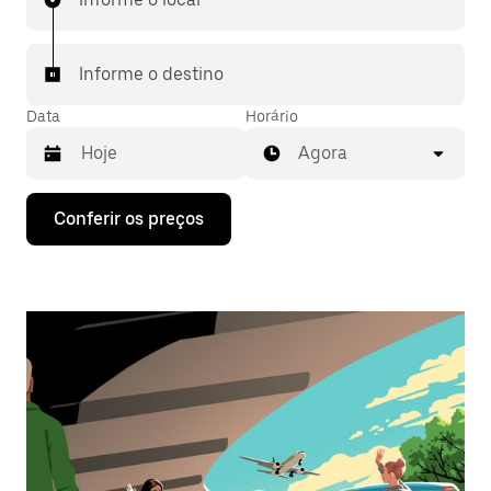
Informe o destino
Data
Horário
Agora
Pressione
Conferir os preços
a
seta
para
baixo
para
interagir
com
o
calendário
e
selecionar
uma
data.
Pressione