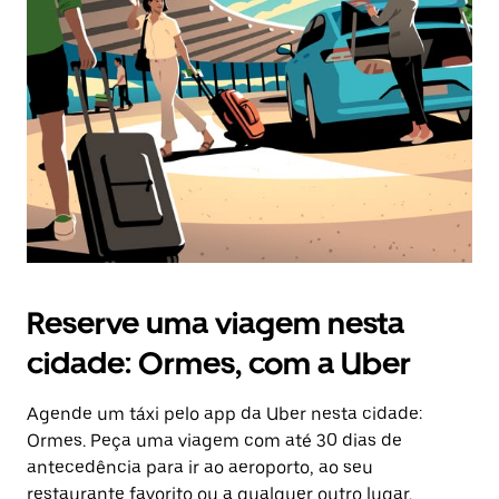
a
tecla
“ESC”
para
fechar
o
calendário.
Reserve uma viagem nesta
cidade: Ormes, com a Uber
Agende um táxi pelo app da Uber nesta cidade:
Ormes. Peça uma viagem com até 30 dias de
antecedência para ir ao aeroporto, ao seu
restaurante favorito ou a qualquer outro lugar.