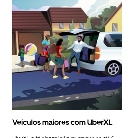
Veículos maiores com UberXL
Vi