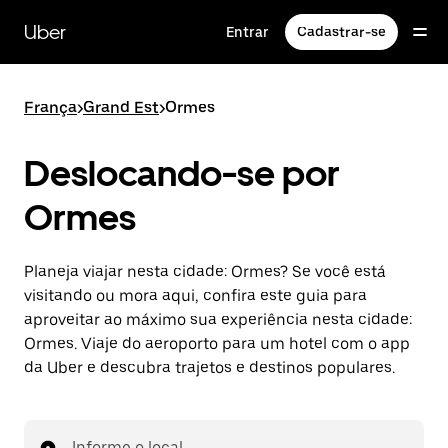
Pular
para
Uber
Entrar
Cadastrar-se
o
conteúdo
principal
França
>
Grand Est
>
Ormes
Deslocando-se por
Ormes
Planeja viajar nesta cidade: Ormes? Se você está
visitando ou mora aqui, confira este guia para
aproveitar ao máximo sua experiência nesta cidade:
Ormes. Viaje do aeroporto para um hotel com o app
da Uber e descubra trajetos e destinos populares.
Informe o local