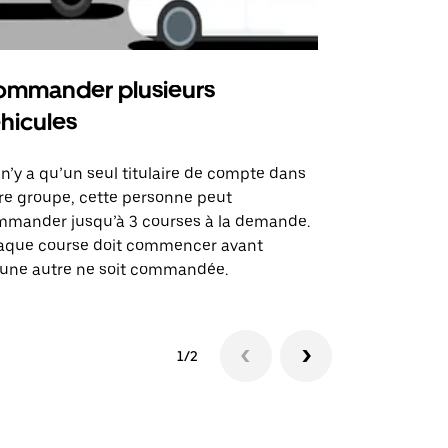
mmander plusieurs
Uber Shu
hicules
Notre option
des itinérai
l n’y a qu’un seul titulaire de compte dans
lieux d’évé
re groupe, cette personne peut
mander jusqu’à 3 courses à la demande.
Voir la dispo
aque course doit commencer avant
une autre ne soit commandée.
1/2