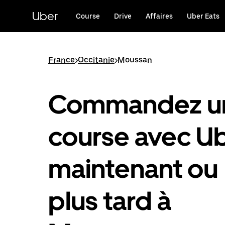
Passer
au
Uber
Course
Drive
Affaires
Uber Eats
contenu
principal
France
>
Occitanie
>
Moussan
Commandez u
course avec U
maintenant ou
plus tard à