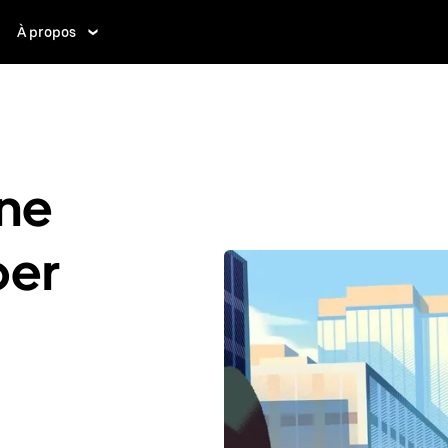
À propos
ne
ber