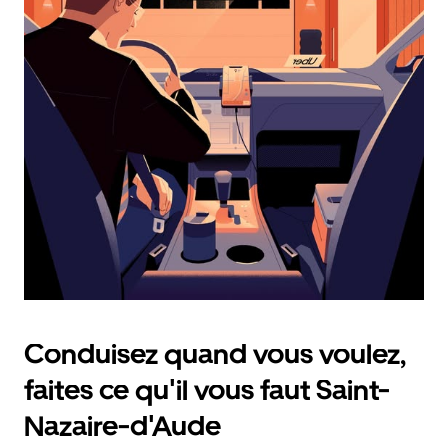
calendrier
et
sélectionner
une
date.
Appuyez
sur
la
touche
d'échappement
pour
fermer
le
calendrier.
Conduisez quand vous voulez,
faites ce qu'il vous faut Saint-
Nazaire-d'Aude