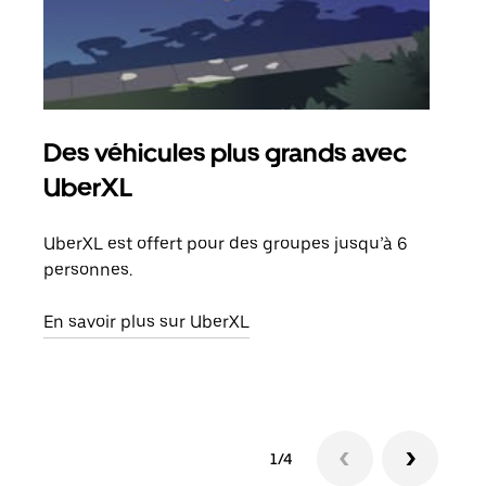
Des véhicules plus grands avec
Co
UberXL
Lors
votr
UberXL est offert pour des groupes jusqu’à 6
ajou
personnes.
de d
En savoir plus sur UberXL
En s
1/4