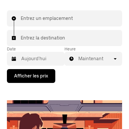
Entrez un emplacement
Entrez la destination
Date
Heure
Maintenant
Appuyez
Afficher les prix
sur
la
flèche
vers
le
bas
pour
interagir
avec
le