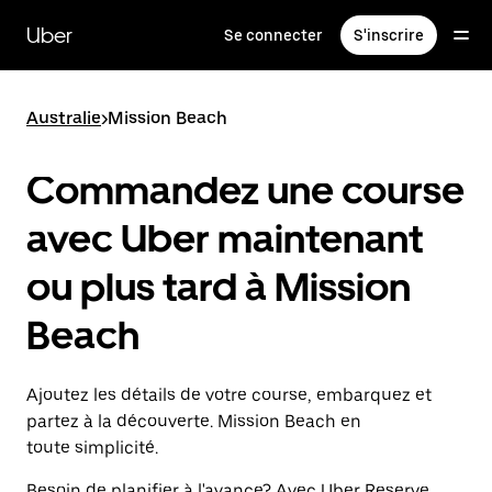
Passer
au
Uber
Se connecter
S'inscrire
contenu
principal
Australie
>
Mission Beach
Commandez une course
avec Uber maintenant
ou plus tard à Mission
Beach
Ajoutez les détails de votre course, embarquez et
partez à la découverte. Mission Beach en
toute simplicité.
Besoin de planifier à l'avance? Avec Uber Reserve,