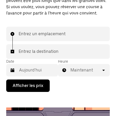
peuvent être plus longs que dans les grandes villes.
Si vous voulez, vous pouvez réserver une course à
l'avance pour partir à l'heure qui vous convient.
Entrez un emplacement
Entrez la destination
Date
Heure
Maintenant
Appuyez
Afficher les prix
sur
la
flèche
vers
le
bas
pour