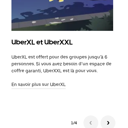
UberXL et UberXXL
Co
UberXL est offert pour des groupes jusqu’à 6
Lors
personnes. Si vous avez besoin d’un espace de
votr
coffre garanti, UberXXL est là pour vous.
ajou
de d
En savoir plus sur UberXL
En s
1/4