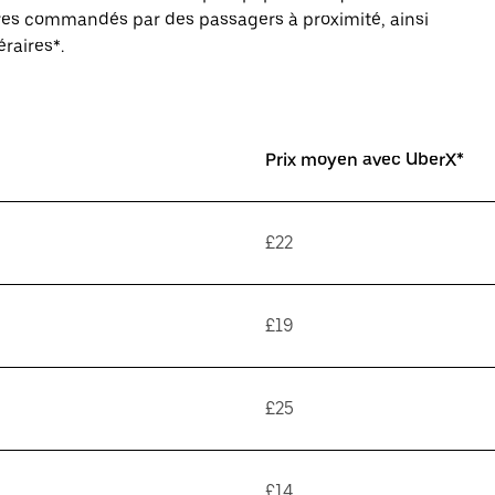
aires commandés par des passagers à proximité, ainsi
éraires*.
Prix moyen avec UberX*
£22
£19
£25
£14