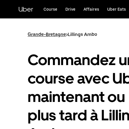
Passer
au
Uber
Course
Drive
Affaires
Uber Eats
contenu
principal
Grande-Bretagne
>
Lillings Ambo
Commandez u
course avec U
maintenant ou
plus tard à Lilli