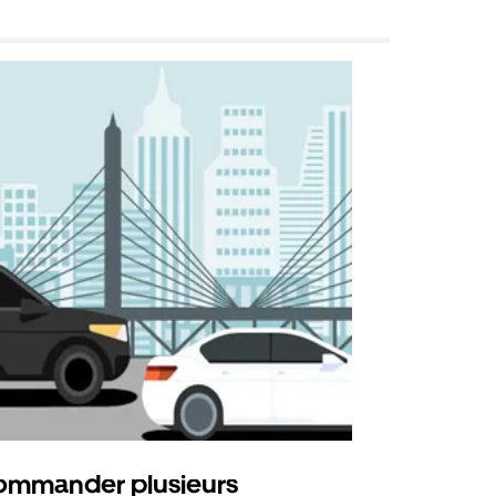
mmander plusieurs
Uber Shu