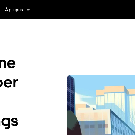
À propos
ne
ber
ngs