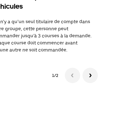
hicules
Notre option
des itinérai
l n’y a qu’un seul titulaire de compte dans
lieux d’évé
re groupe, cette personne peut
mander jusqu’à 3 courses à la demande.
Voir la dispo
aque course doit commencer avant
une autre ne soit commandée.
1/2