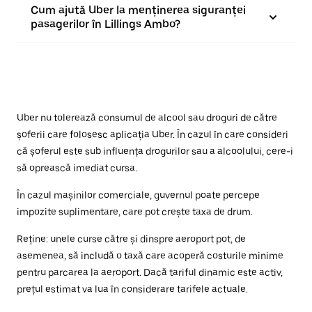
Cum ajută Uber la menținerea siguranței
pasagerilor în Lillings Ambo?
Uber nu tolerează consumul de alcool sau droguri de către
șoferii care folosesc aplicația Uber. În cazul în care consideri
că șoferul este sub influența drogurilor sau a alcoolului, cere-i
să oprească imediat cursa.
În cazul mașinilor comerciale, guvernul poate percepe
impozite suplimentare, care pot crește taxa de drum.
Reține: unele curse către și dinspre aeroport pot, de
asemenea, să includă o taxă care acoperă costurile minime
pentru parcarea la aeroport. Dacă tariful dinamic este activ,
prețul estimat va lua în considerare tarifele actuale.