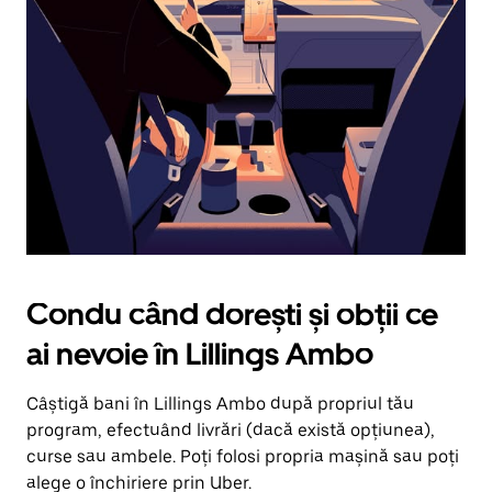
în
jos.
Închide
calendarul
apăsând
pe
butonul
Escape.
Condu când dorești și obții ce
ai nevoie în Lillings Ambo
Câștigă bani în Lillings Ambo după propriul tău
program, efectuând livrări (dacă există opțiunea),
curse sau ambele. Poți folosi propria mașină sau poți
alege o închiriere prin Uber.