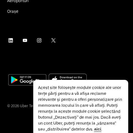
Aeroporturi
Orașe
Acest site folosește module cookie ale unor
terțe părți pentru a vă afișa reclame
relevante și pentru a oferi personalizare prin
memorarea locului în care vă aflați. Puteți
©
2026
Uber Technologies Inc.
renunța la aceste module cookie selectând
butonul „Dezactivați” de mai jos. Dacă aveți
un cont Uber, puteți renunța la „vânzarea”
sau „distribuirea” datelor dvs.
aici
.