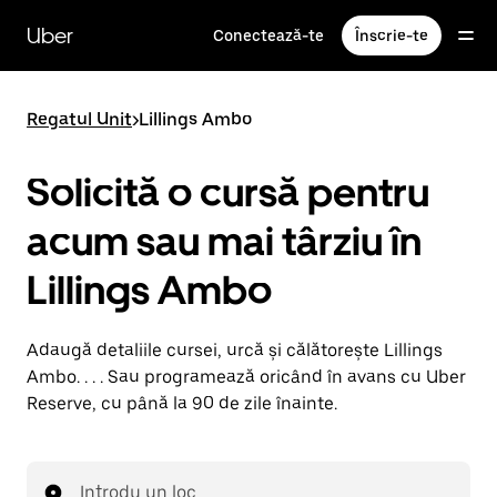
Accesează
direct
Uber
Conectează-te
Înscrie-te
conținutul
principal
Regatul Unit
>
Lillings Ambo
Solicită o cursă pentru
acum sau mai târziu în
Lillings Ambo
Adaugă detaliile cursei, urcă și călătorește Lillings
Ambo. . . . Sau programează oricând în avans cu Uber
Reserve, cu până la 90 de zile înainte.
Introdu un loc