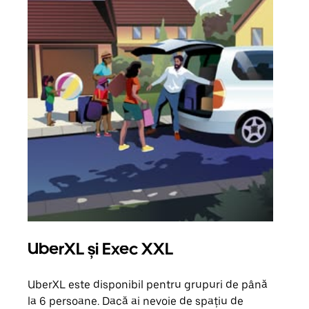
UberXL și Exec XXL
Căl
UberXL este disponibil pentru grupuri de până
Când 
la 6 persoane. Dacă ai nevoie de spațiu de
de g