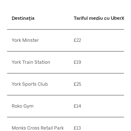
Destinația
Tariful mediu cu UberX*
York Minster
£22
York Train Station
£19
York Sports Club
£25
Roko Gym
£14
Monks Cross Retail Park
£13