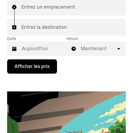
Entrez un emplacement
Entrez la destination
Date
Heure
Maintenant
Appuyez
Afficher les prix
sur
la
flèche
vers
le
bas
pour
interagir
avec
le
calendrier
et
sélectionner