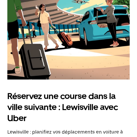
une
date.
Appuyez
sur
la
touche
d'échappement
pour
fermer
le
calendrier.
Réservez une course dans la
ville suivante : Lewisville avec
Uber
Lewisville : planifiez vos déplacements en voiture à