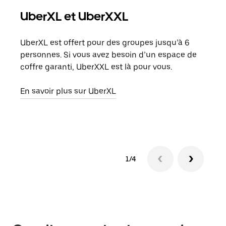
UberXL et UberXXL
Co
UberXL est offert pour des groupes jusqu’à 6
Lors
personnes. Si vous avez besoin d’un espace de
votr
coffre garanti, UberXXL est là pour vous.
ajou
de d
En savoir plus sur UberXL
En s
1/4