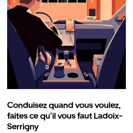
calendrier
et
sélectionner
une
date.
Appuyez
sur
la
touche
d'échappement
pour
fermer
le
calendrier.
Conduisez quand vous voulez,
faites ce qu'il vous faut Ladoix-
Serrigny