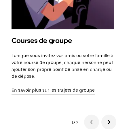
Courses de groupe
Co
Lorsque vous invitez vos amis ou votre famille à
S’il
votre course de groupe, chaque personne peut
votr
ajouter son propre point de prise en charge ou
jusq
de dépose.
doit
com
En savoir plus sur les trajets de groupe
1/3