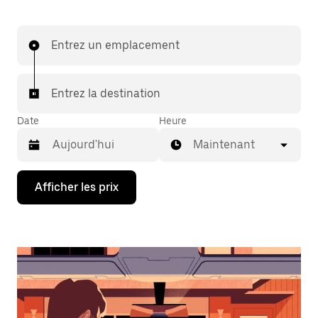
Entrez un emplacement
Entrez la destination
Date
Heure
Maintenant
Appuyez
Afficher les prix
sur
la
flèche
vers
le
bas
pour
interagir
avec
le