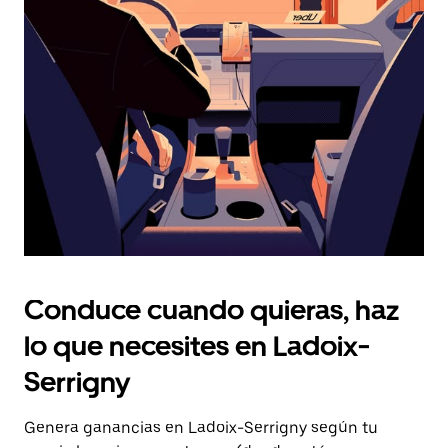
Presiona
la
tecla Esc
para
cerrar
el
calendario.
Conduce cuando quieras, haz
lo que necesites en Ladoix-
Serrigny
Genera ganancias en Ladoix-Serrigny según tu