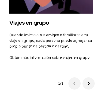
Viajes en grupo
Sol
Cuando invitas a tus amigos o familiares a tu
Si s
viaje en grupo, cada persona puede agregar su
tu g
propio punto de partida o destino.
dema
solic
Obtén más información sobre viajes en grupo
1/3