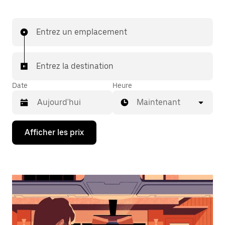
Entrez un emplacement
Entrez la destination
Date
Heure
Maintenant
Appuyez
Afficher les prix
sur
la
flèche
vers
le
bas
pour
interagir
avec
le