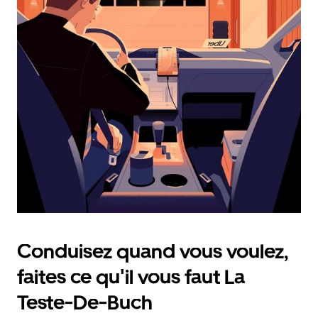
calendrier
et
sélectionner
une
date.
Appuyez
sur
la
touche
d'échappement
pour
fermer
le
calendrier.
Conduisez quand vous voulez,
faites ce qu'il vous faut La
Teste-De-Buch