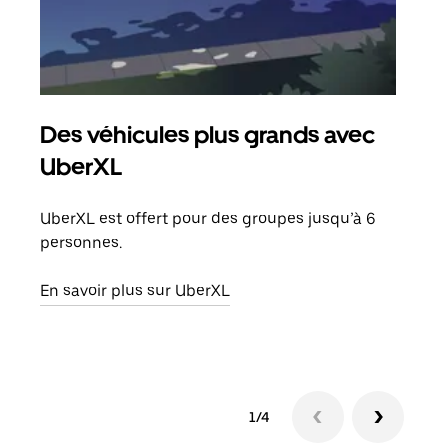
Des véhicules plus grands avec
Co
UberXL
Lors
votr
UberXL est offert pour des groupes jusqu’à 6
ajou
personnes.
de d
En savoir plus sur UberXL
En s
1/4