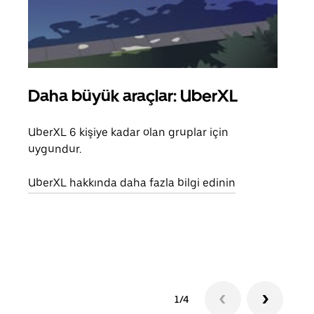
Daha büyük araçlar: UberXL
Gru
UberXL 6 kişiye kadar olan gruplar için
Arkad
uygundur.
yolc
alım 
UberXL hakkında daha fazla bilgi edinin
Grup
edin
1/4