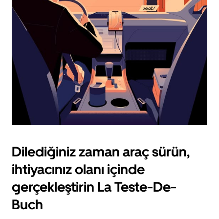
için
escape
tuşuna
basın.
Dilediğiniz zaman araç sürün,
ihtiyacınız olanı içinde
gerçekleştirin La Teste-De-
Buch