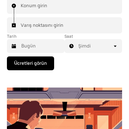
Konum girin
Varış noktasını girin
Tarih
Saat
Şimdi
Takvimle
Ücretleri görün
etkileşime
geçmek
ve
bir
tarih
seçmek
için
aşağı
ok
tuşuna
basın.
Takvimi
kapatmak