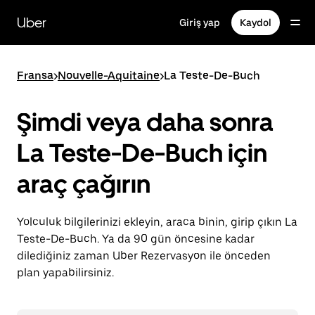
Ana
içeriğe
Uber
Giriş yap
Kaydol
gidin
Fransa
>
Nouvelle-Aquitaine
>
La Teste-De-Buch
Şimdi veya daha sonra
La Teste-De-Buch için
araç çağırın
Yolculuk bilgilerinizi ekleyin, araca binin, girip çıkın La
Teste-De-Buch. Ya da 90 gün öncesine kadar
dilediğiniz zaman Uber Rezervasyon ile önceden
plan yapabilirsiniz.