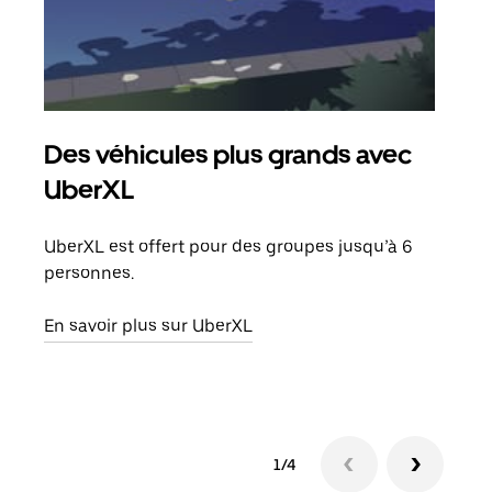
Des véhicules plus grands avec
Co
UberXL
Lors
votr
UberXL est offert pour des groupes jusqu’à 6
ajou
personnes.
de d
En savoir plus sur UberXL
En s
1/4