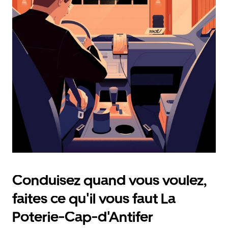
calendrier
et
sélectionner
une
date.
Appuyez
sur
la
touche
d'échappement
pour
fermer
le
calendrier.
Conduisez quand vous voulez,
faites ce qu'il vous faut La
Poterie-Cap-d'Antifer