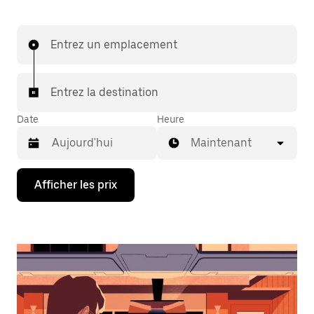
Entrez un emplacement
Entrez la destination
Date
Heure
Maintenant
Appuyez
Afficher les prix
sur
la
flèche
vers
le
bas
pour
interagir
avec
le