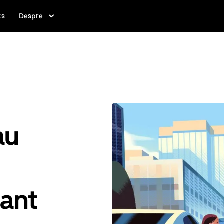
ts
Despre
au
ant