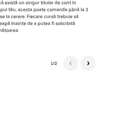
ă există un singur titular de cont în
Opțiunea noa
pul tău, acesta poate comanda până la 3
pentru anumi
se la cerere. Fiecare cursă trebuie să
locații de 
eapă înainte de a putea fi solicitată
ătoarea.
Vezi disponib
1/2