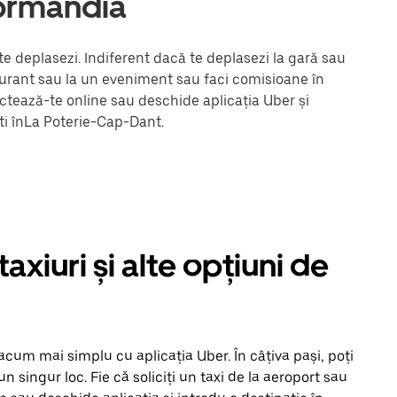
ormandia
e deplasezi. Indiferent dacă te deplasezi la gară sau
staurant sau la un eveniment sau faci comisioane în
ectează-te online sau deschide aplicația Uber și
ti înLa Poterie-Cap-Dant.
xiuri și alte opțiuni de
acum mai simplu cu aplicația Uber. În câțiva pași, poți
-un singur loc. Fie că soliciți un taxi de la aeroport sau