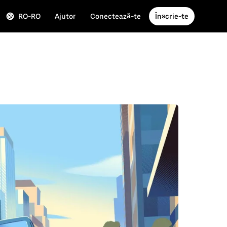
RO-RO
Ajutor
Conectează-te
Înscrie-te