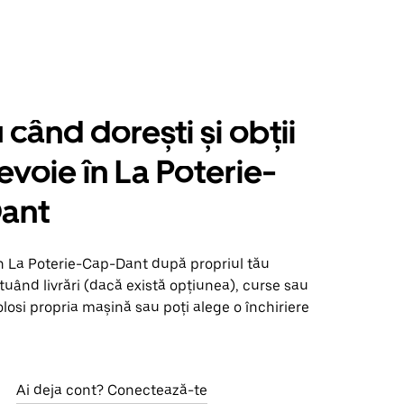
când dorești și obții
nevoie în La Poterie-
ant
în La Poterie-Cap-Dant după propriul tău
uând livrări (dacă există opțiunea), curse sau
olosi propria mașină sau poți alege o închiriere
Ai deja cont? Conectează-te