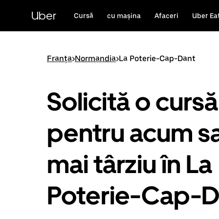
Accesează
direct
Uber
Cursă
cu mașina
Afaceri
Uber Ea
conținutul
principal
Franța
>
Normandia
>
La Poterie-Cap-Dant
Solicită o cursă
pentru acum s
mai târziu în La
Poterie-Cap-D