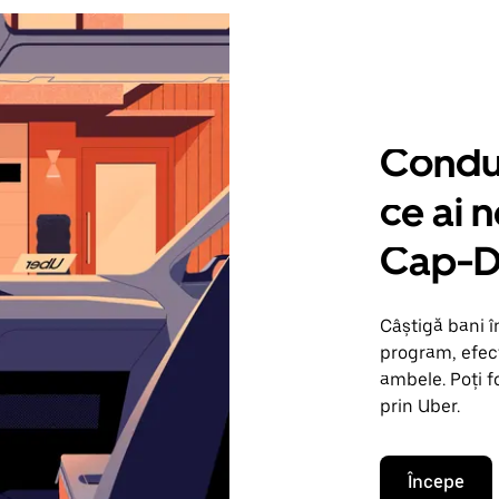
Condu 
ce ai 
Cap-D
Câștigă bani 
program, efect
ambele. Poți f
prin Uber.
Începe