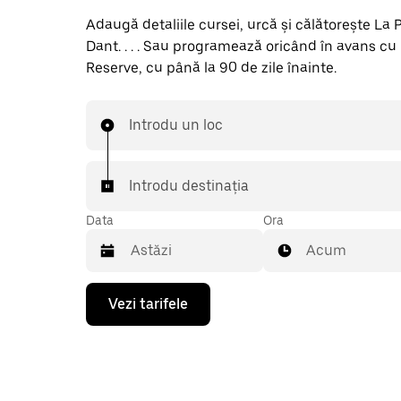
Adaugă detaliile cursei, urcă și călătorește La
Dant. . . . Sau programează oricând în avans cu
Reserve, cu până la 90 de zile înainte.
Introdu un loc
Introdu destinația
Data
Ora
Acum
Pentru
Vezi tarifele
a
deschide
calendarul
și
a
selecta