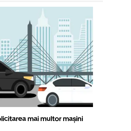
licitarea mai multor mașini
Uber Shu