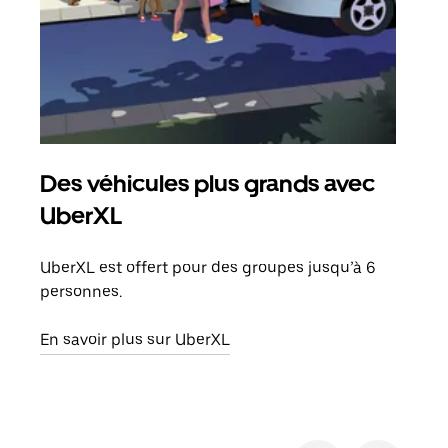
Des véhicules plus grands avec
Co
UberXL
Lors
votr
UberXL est offert pour des groupes jusqu’à 6
ajou
personnes.
de d
En savoir plus sur UberXL
En s