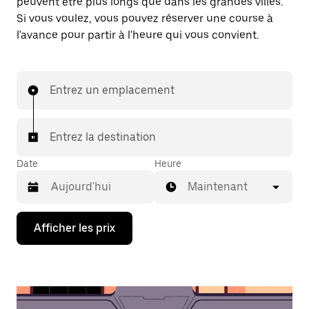
peuvent être plus longs que dans les grandes villes.
Si vous voulez, vous pouvez réserver une course à
l'avance pour partir à l'heure qui vous convient.
Entrez un emplacement
Entrez la destination
Date
Heure
Maintenant
Appuyez
Afficher les prix
sur
la
flèche
vers
le
bas
pour