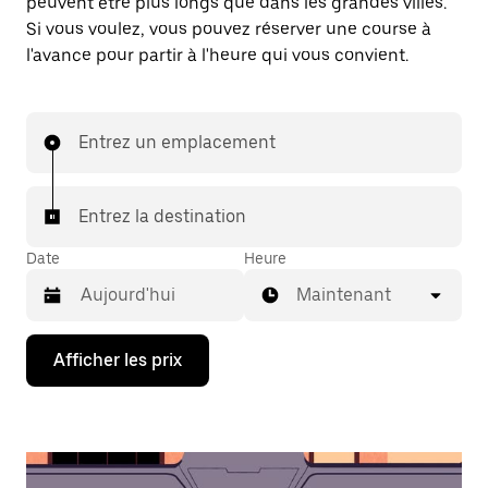
peuvent être plus longs que dans les grandes villes.
Si vous voulez, vous pouvez réserver une course à
l'avance pour partir à l'heure qui vous convient.
Entrez un emplacement
Entrez la destination
Date
Heure
Maintenant
Appuyez
Afficher les prix
sur
la
flèche
vers
le
bas
pour