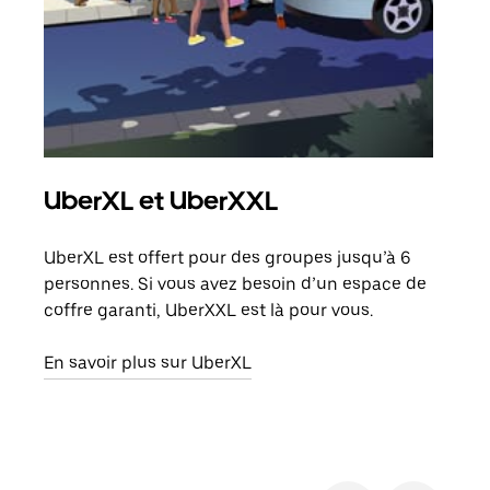
UberXL et UberXXL
Co
UberXL est offert pour des groupes jusqu’à 6
Lors
personnes. Si vous avez besoin d’un espace de
votr
coffre garanti, UberXXL est là pour vous.
ajou
de d
En savoir plus sur UberXL
En s