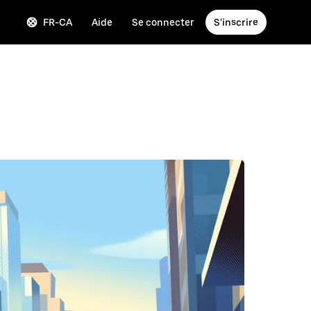
FR-CA
Aide
Se connecter
S'inscrire