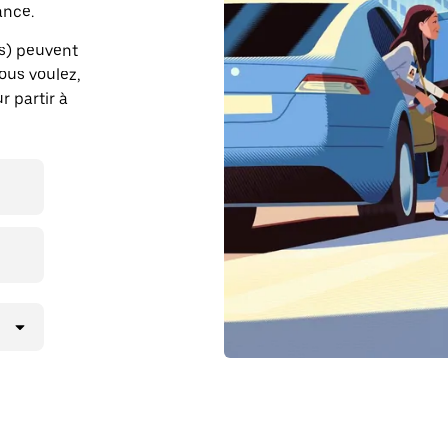
ance.
ks) peuvent
vous voulez,
r partir à