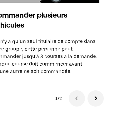
mmander plusieurs
Uber Shu
hicules
Notre option
des itinérai
l n’y a qu’un seul titulaire de compte dans
lieux d’évé
re groupe, cette personne peut
mander jusqu’à 3 courses à la demande.
Voir la dispo
aque course doit commencer avant
une autre ne soit commandée.
1/2