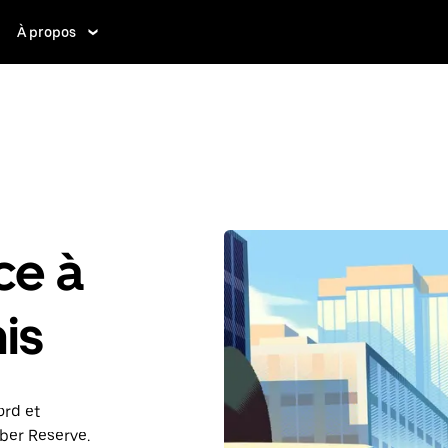
À propos
ce à
is
ord et
Uber Reserve.