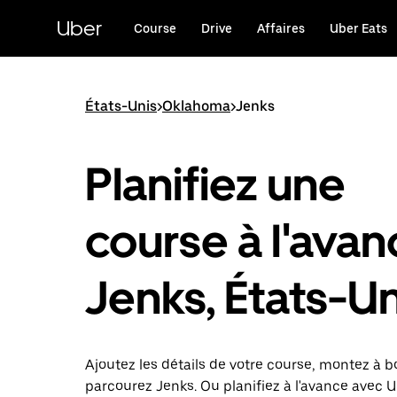
Passer
au
Uber
Course
Drive
Affaires
Uber Eats
contenu
principal
États-Unis
>
Oklahoma
>
Jenks
Planifiez une
course à l'avan
Jenks, États-Un
Ajoutez les détails de votre course, montez à b
parcourez Jenks. Ou planifiez à l'avance avec 