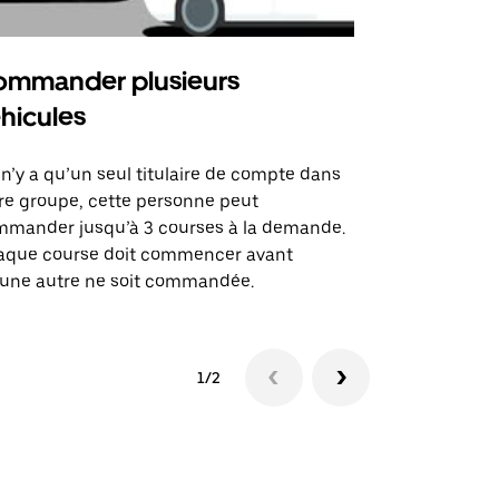
mmander plusieurs
Uber Shu
hicules
Notre option
des itinérai
l n’y a qu’un seul titulaire de compte dans
lieux d’évé
re groupe, cette personne peut
mander jusqu’à 3 courses à la demande.
Voir la dispo
aque course doit commencer avant
une autre ne soit commandée.
1/2