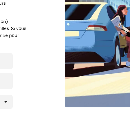
urs
son)
lles. Si vous
ance pour