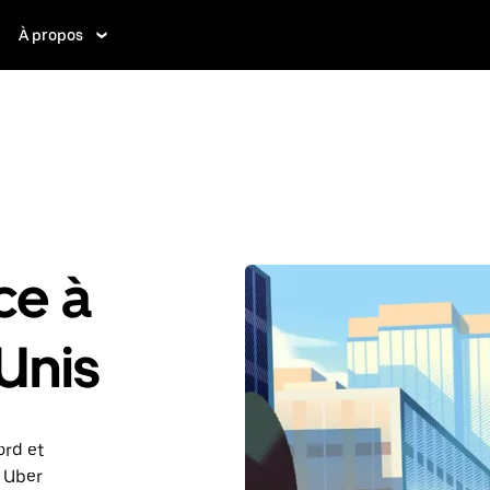
À propos
ce à
Unis
ord et
c Uber