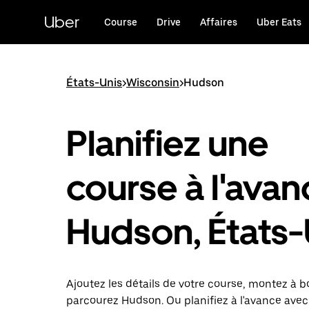
Passer
au
Uber
Course
Drive
Affaires
Uber Eats
contenu
principal
États-Unis
>
Wisconsin
>
Hudson
Planifiez une
course à l'avan
Hudson, États-
Ajoutez les détails de votre course, montez à b
parcourez Hudson. Ou planifiez à l'avance ave