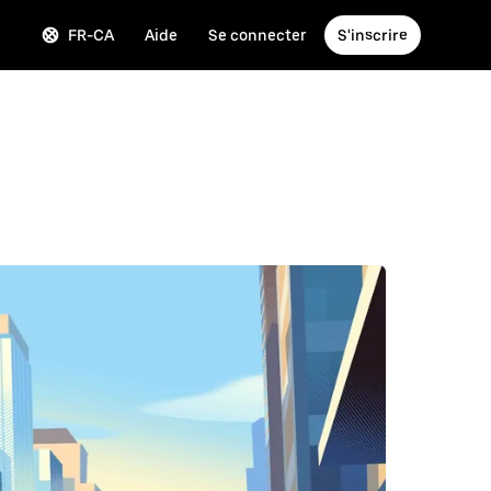
FR-CA
Aide
Se connecter
S'inscrire