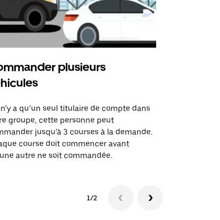
mmander plusieurs
Uber Shu
hicules
Notre option
des itinérai
l n’y a qu’un seul titulaire de compte dans
lieux d’évé
re groupe, cette personne peut
mander jusqu’à 3 courses à la demande.
Voir la dispo
aque course doit commencer avant
une autre ne soit commandée.
1/2