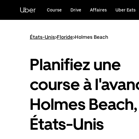
Passer
au
Uber
Course
Drive
Affaires
Uber Eats
contenu
principal
États-Unis
>
Floride
>
Holmes Beach
Planifiez une
course à l'avan
Holmes Beach,
États-Unis