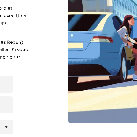
ord et
ce avec Uber
urs
mes Beach)
lles. Si vous
ance pour