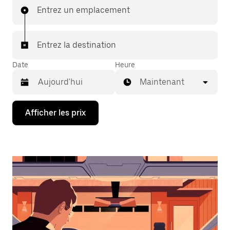
Entrez un emplacement
Entrez la destination
Date
Heure
Maintenant
Appuyez
Afficher les prix
sur
la
flèche
vers
le
bas
pour
interagir
avec
le
calendrier
et
sélectionner