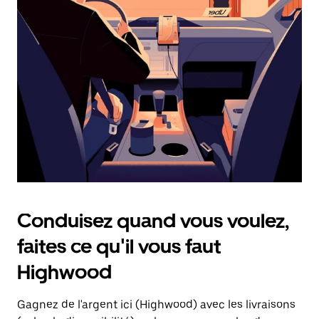
une
date.
Appuyez
sur
la
touche
d'échappement
pour
fermer
le
calendrier.
Conduisez quand vous voulez,
faites ce qu'il vous faut
Highwood
Gagnez de l'argent ici (Highwood) avec les livraisons