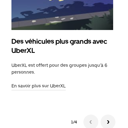
Des véhicules plus grands avec
Co
UberXL
Lors
votr
UberXL est offert pour des groupes jusqu’à 6
ajou
personnes.
de d
En savoir plus sur UberXL
En s
1/4