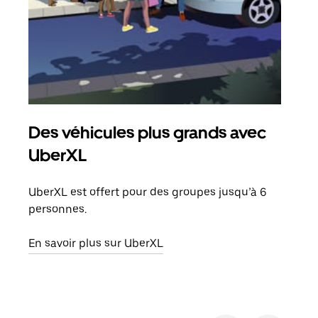
Des véhicules plus grands avec
Co
UberXL
Lors
votr
UberXL est offert pour des groupes jusqu’à 6
ajou
personnes.
de d
En savoir plus sur UberXL
En s