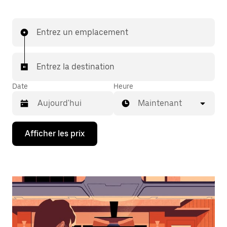
Entrez un emplacement
Entrez la destination
Date
Heure
Maintenant
Appuyez
Afficher les prix
sur
la
flèche
vers
le
bas
pour
interagir
avec
le