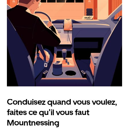
calendrier
et
sélectionner
une
date.
Appuyez
sur
la
touche
d'échappement
pour
fermer
le
calendrier.
Conduisez quand vous voulez,
faites ce qu'il vous faut
Mountnessing