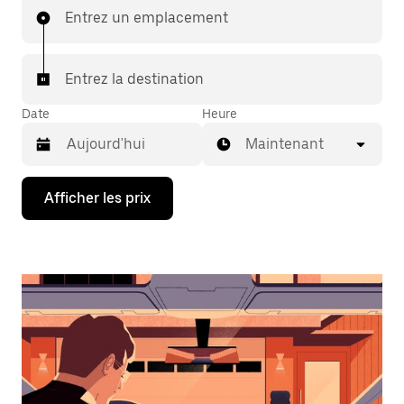
Entrez un emplacement
Entrez la destination
Date
Heure
Maintenant
Appuyez
Afficher les prix
sur
la
flèche
vers
le
bas
pour
interagir
avec
le
calendrier
et
sélectionner