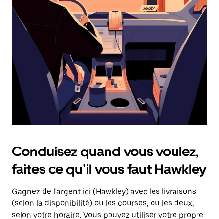
une
date.
Appuyez
sur
la
touche
d'échappement
pour
fermer
le
calendrier.
Conduisez quand vous voulez,
faites ce qu'il vous faut Hawkley
Gagnez de l'argent ici (Hawkley) avec les livraisons
(selon la disponibilité) ou les courses, ou les deux,
selon votre horaire. Vous pouvez utiliser votre propre