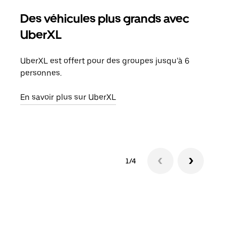
Des véhicules plus grands avec
Co
UberXL
Lors
votr
UberXL est offert pour des groupes jusqu’à 6
ajou
personnes.
de d
En savoir plus sur UberXL
En s
1/4