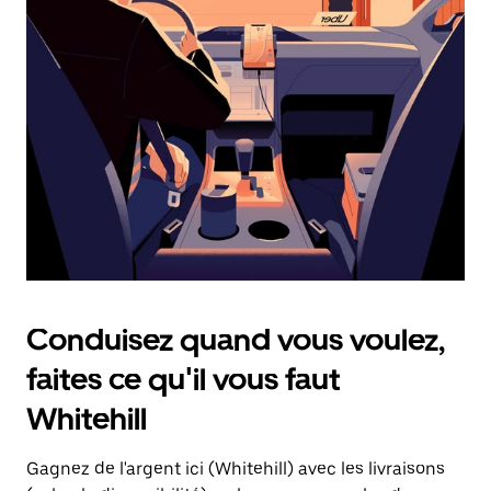
une
date.
Appuyez
sur
la
touche
d'échappement
pour
fermer
le
calendrier.
Conduisez quand vous voulez,
faites ce qu'il vous faut
Whitehill
Gagnez de l'argent ici (Whitehill) avec les livraisons