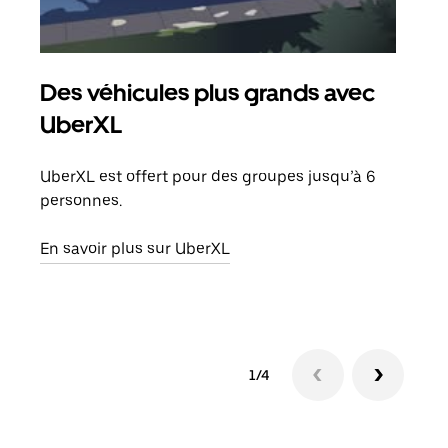
Des véhicules plus grands avec
Co
UberXL
Lors
votr
UberXL est offert pour des groupes jusqu’à 6
ajou
personnes.
de d
En savoir plus sur UberXL
En s
1/4