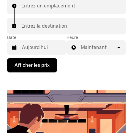
Entrez un emplacement
Entrez la destination
Date
Heure
Maintenant
Appuyez
Afficher les prix
sur
la
flèche
vers
le
bas
pour
interagir
avec
le
calendrier
et
sélectionner