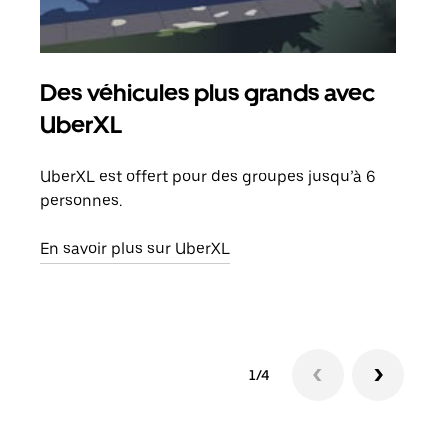
Des véhicules plus grands avec
Co
UberXL
Lors
votr
UberXL est offert pour des groupes jusqu’à 6
ajou
personnes.
de d
En savoir plus sur UberXL
En s
1/4