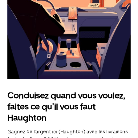
une
date.
Appuyez
sur
la
touche
d'échappement
pour
fermer
le
calendrier.
Conduisez quand vous voulez,
faites ce qu'il vous faut
Haughton
Gagnez de l'argent ici (Haughton) avec les livraisons