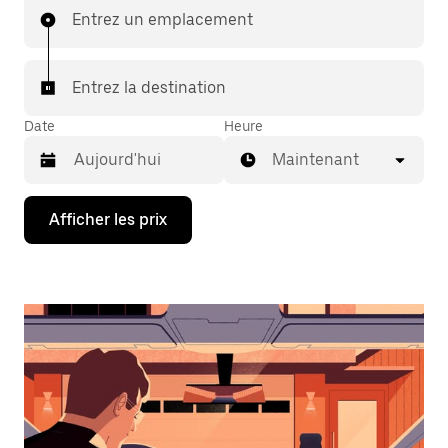
Entrez un emplacement
Entrez la destination
Date
Heure
Maintenant
Appuyez
Afficher les prix
sur
la
flèche
vers
le
bas
pour
interagir
avec
le
calendrier
et
sélectionner