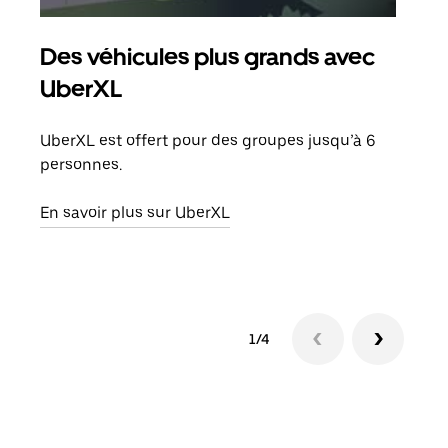
Des véhicules plus grands avec
Co
UberXL
Lors
votr
UberXL est offert pour des groupes jusqu’à 6
ajou
personnes.
de d
En savoir plus sur UberXL
En s
1/4