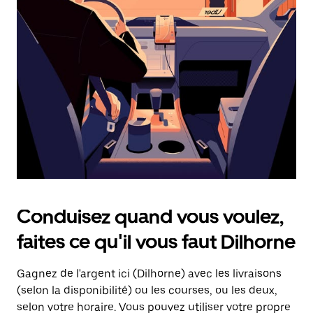
une
date.
Appuyez
sur
la
touche
d'échappement
pour
fermer
le
calendrier.
Conduisez quand vous voulez,
faites ce qu'il vous faut Dilhorne
Gagnez de l'argent ici (Dilhorne) avec les livraisons
(selon la disponibilité) ou les courses, ou les deux,
selon votre horaire. Vous pouvez utiliser votre propre