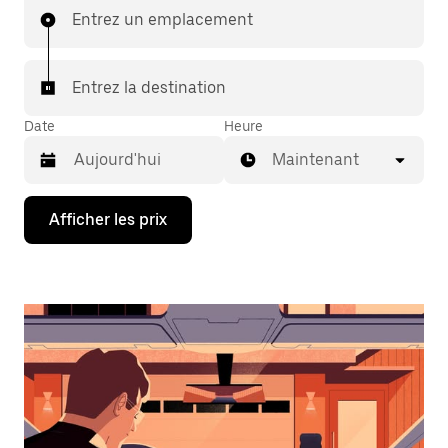
Entrez un emplacement
Entrez la destination
Date
Heure
Maintenant
Appuyez
Afficher les prix
sur
la
flèche
vers
le
bas
pour
interagir
avec
le
calendrier
et
sélectionner